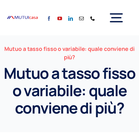
Salta
al
Tog
contenuto
Home
Nav
Mutuo a tasso fisso o variabile: quale conviene di
Chi siamo
più?
Servizi
Mutuo a tasso fisso
Calcola la rata
Tassi
o variabile: quale
Per il Sociale
Blog
conviene di più?
Partner
Contattaci