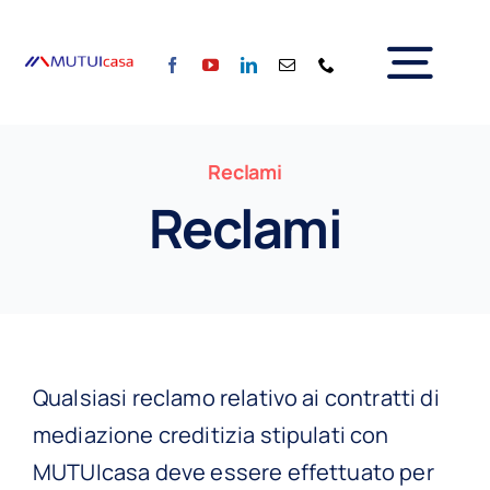
Salta
al
Tog
contenuto
Home
Nav
Reclami
Chi siamo
Reclami
Servizi
Calcola la rata
Tassi
Per il Sociale
Blog
Partner
Qualsiasi reclamo relativo ai contratti di
Contattaci
mediazione creditizia stipulati con
MUTUIcasa deve essere effettuato per