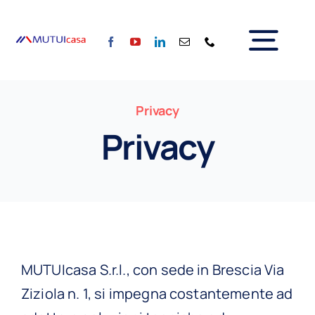
Salta
al
Tog
contenuto
Home
Nav
Privacy
Chi siamo
Privacy
Servizi
Calcola la rata
Tassi
Per il Sociale
Blog
Partner
MUTUIcasa S.r.l., con sede in Brescia Via
Contattaci
Ziziola n. 1, si impegna costantemente ad