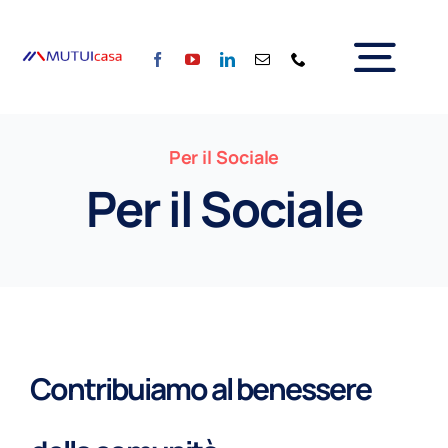
Salta
al
Tog
contenuto
Home
Nav
Per il Sociale
Chi siamo
Per il Sociale
Servizi
Calcola la rata
Tassi
Per il Sociale
Blog
Partner
Contribuiamo al benessere
Contattaci