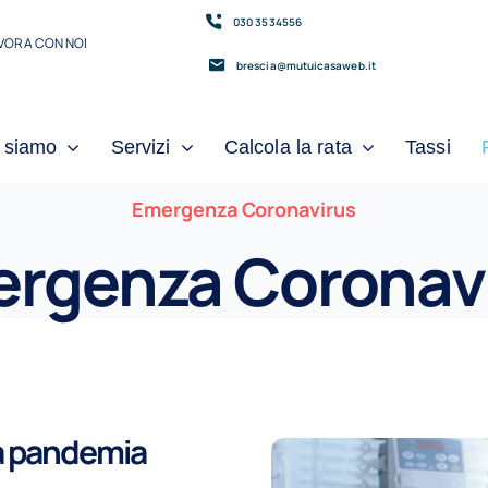
030 3534556
VORA CON NOI
brescia@mutuicasaweb.it
 siamo
Servizi
Calcola la rata
Tassi
Emergenza Coronavirus
rgenza Coronav
la pandemia