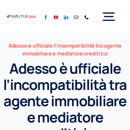
Salta
al
Tog
contenuto
Home
Nav
Adesso è ufficiale l’incompatibilità tra agente
Chi siamo
immobiliare e mediatore creditizio
Servizi
Adesso è ufficiale
Calcola la rata
Tassi
l’incompatibilità tra
Per il Sociale
Blog
agente immobiliare
Partner
e mediatore
Contattaci