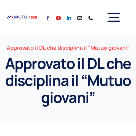
Salta
al
Tog
contenuto
Home
Nav
Approvato il DL che disciplina il “Mutuo giovani”
Chi siamo
Approvato il DL che
Servizi
Calcola la rata
disciplina il “Mutuo
Tassi
Per il Sociale
giovani”
Blog
Partner
Contattaci