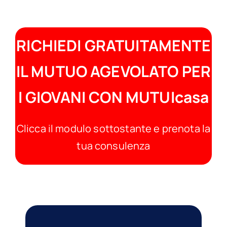
RICHIEDI GRATUITAMENTE
IL MUTUO AGEVOLATO PER
I GIOVANI CON MUTUIcasa
Clicca il modulo sottostante e prenota la
tua consulenza