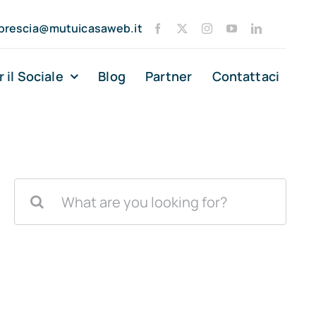
brescia@mutuicasaweb.it
r il Sociale
Blog
Partner
Contattaci
Cerca
per: