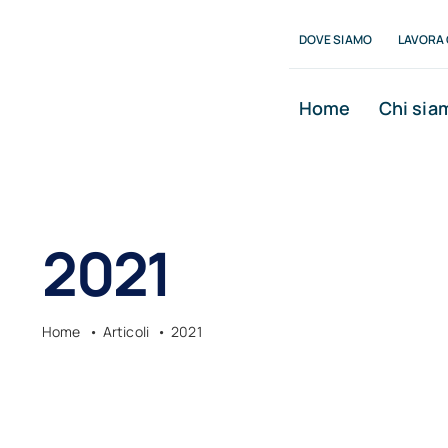
Salta
DOVE SIAMO
LAVORA 
al
contenuto
Home
Chi sia
2021
Home
Articoli
2021