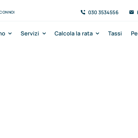
030 3534556
CON NOI
mo
Servizi
Calcola la rata
Tassi
Pe